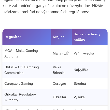
ktoré zahraničné orgány sú skutočne dôveryhodné. Nižšie
uvádzame prehľad najvýznamnejších regulátorov:
Úroveň ochrany
Regulátor
Krajina
hráčov
MGA – Malta Gaming
Malta (EÚ)
Veľmi vysoká
Authority
UKGC – UK Gambling
Veľká
Najvyššia
Commission
Británia
Curaçao eGaming
Curaçao
Stredná
Gibraltar Regulatory
Gibraltár
Vysoká
Authority