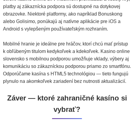
platby aj zákaznícka podpora sú dostupné na dotykovej
obrazovke. Niektoré platformy, ako napríklad Bonuskong
alebo Golisimo, ponúkajú aj natívne aplikácie pre iOS a
Android s vylepšeným používateľským rozhraním.
Mobilné hranie je ideálne pre hráčov, ktorí chcú mať prístup
k obľúbeným titulom kedykoľvek a kdekoľvek. Kasino online
slovensko s mobilnou podporou umožňuje vklady, výbery aj
komunikáciu so zákazníckou podporou priamo zo smartfónu.
Odporúčame kasína s HTML5 technológiou — tieto fungujú
plynulo na akomkoľvek zariadení bez nutnosti aktualizácií.
Záver — ktoré zahraničné kasíno si
vybrať?