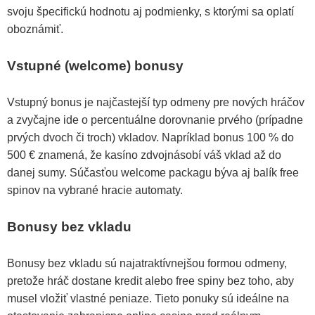
svoju špecifickú hodnotu aj podmienky, s ktorými sa oplatí
oboznámiť.
Vstupné (welcome) bonusy
Vstupný bonus je najčastejší typ odmeny pre nových hráčov
a zvyčajne ide o percentuálne dorovnanie prvého (prípadne
prvých dvoch či troch) vkladov. Napríklad bonus 100 % do
500 € znamená, že kasíno zdvojnásobí váš vklad až do
danej sumy. Súčasťou welcome packagu býva aj balík free
spinov na vybrané hracie automaty.
Bonusy bez vkladu
Bonusy bez vkladu sú najatraktívnejšou formou odmeny,
pretože hráč dostane kredit alebo free spiny bez toho, aby
musel vložiť vlastné peniaze. Tieto ponuky sú ideálne na