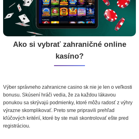
Ako si vybrať zahraničné online
kasíno?
Výber správneho zahranicne casino sk nie je len o veľkosti
bonusu. Skúsení hráči vedia, že za každou lákavou
ponukou sa skrývajú podmienky, ktoré môžu radosť z výhry
výrazne skomplikovať. Preto sme pripravili prehľad
kľúčových kritérií, ktoré by ste mali skontrolovať ešte pred
registráciou.