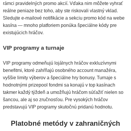
rámci pravidelných promo akcií. Vďaka nim môžete vyhrať
reálne peniaze bez toho, aby ste riskovali vlastný vklad.
Sledujte e-mailové notifikácie a sekciu promo kód na webe
kasína — mnoho platforiem ponúka špeciálne kódy pre
existujúcich hráčov.
VIP programy a turnaje
VIP programy odmeňujú lojálnych hráčov exkluzívnymi
benefitmi, ktoré zahŕňajú osobného account manažéra,
vyššie limity výberov a špeciálne hry bonusy. Turnaje s
hodnotnými prizepool fondmi sa konajú v top kasínach
takmer každý týždeň a umožňujú hráčom súťažiť nielen so
šancou, ale aj so zručnosťou. Pre vysokých hráčov
predstavujú VIP programy skutočnú pridanú hodnotu.
Platobné metódy v zahraničných