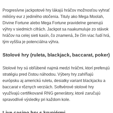
Progresívne jackpotové hry lákajú hráčov možnosťou vyhrať
milióny eur z jediného otočenia. Tituly ako Mega Moolah,
Divine Fortune alebo Mega Fortune pravidelne generujú
výhry v siedmich cifrách. Jackpot sa naakumuluje zo stávok
hráčov na celej sieti kasín, čo znamená, že čím viac ľudí hrá,
tým vyššia je potenciálna výhra.
Stolové hry (ruleta, blackjack, baccarat, poker)
Stolové hry sú obľúbené najmä medzi hráčmi, ktorí preferujú
stratégiu pred čistou náhodou. Výbery hry zahŕňajú
európsku aj americkú ruletu, desiatky variant blackjacku a
baccarat v rôznych verziách. Softvérové stolové hry
využívajú certifikované RNG generátory, ktoré zaručujú
spravodlivé výsledky pri každom kole.
Live casino hry s krupiérmi