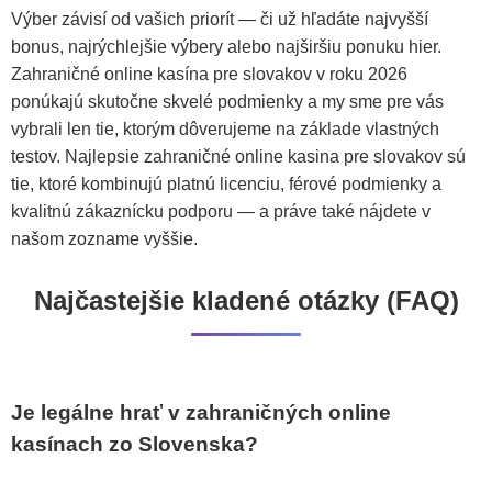
Výber závisí od vašich priorít — či už hľadáte najvyšší
bonus, najrýchlejšie výbery alebo najširšiu ponuku hier.
Zahraničné online kasína pre slovakov v roku 2026
ponúkajú skutočne skvelé podmienky a my sme pre vás
vybrali len tie, ktorým dôverujeme na základe vlastných
testov. Najlepsie zahraničné online kasina pre slovakov sú
tie, ktoré kombinujú platnú licenciu, férové podmienky a
kvalitnú zákaznícku podporu — a práve také nájdete v
našom zozname vyššie.
Najčastejšie kladené otázky (FAQ)
Je legálne hrať v zahraničných online
kasínach zo Slovenska?