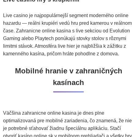
Live casino je najpopulárnejší segment moderného online
hazardu — reálni krupiéri vedú hru pred kamerou v reálnom
čase. Zahranicne online kasina s live sekciou od Evolution
Gaming alebo Playtech ponúkajú stovky stolov s rôznymi
limitmi stávok. Atmosféra live hier je najbližšia k zážitku z
kamenného kasína, pričom hráte pohodlne z domova.
Mobilné hranie v zahraničných
kasínach
Väčšina zahranicne online kasina je dnes plne
optimalizovaná pre mobilné zariadenia, čo znamená, že nie
je potrebné sťahovať žiadnu špeciálnu aplikáciu. Stačí
otvoriť kasíno online sk v mobilnom prehliadači a všetky hry,