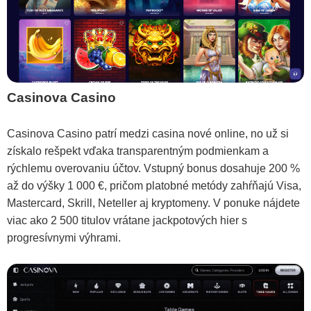
Casinova Casino
Casinova Casino patrí medzi casina nové online, no už si
získalo rešpekt vďaka transparentným podmienkam a
rýchlemu overovaniu účtov. Vstupný bonus dosahuje 200 %
až do výšky 1 000 €, pričom platobné metódy zahŕňajú Visa,
Mastercard, Skrill, Neteller aj kryptomeny. V ponuke nájdete
viac ako 2 500 titulov vrátane jackpotových hier s
progresívnymi výhrami.