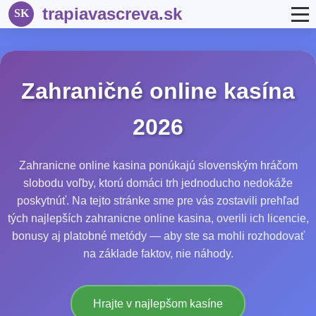
trapiavascreva.sk
Zahraničné online kasína
2026
Zahranicne online kasina ponúkajú slovenským hráčom
slobodu voľby, ktorú domáci trh jednoducho nedokáže
poskytnúť. Na tejto stránke sme pre vás zostavili prehľad
tých najlepších zahranicne online kasina, overili ich licencie,
bonusy aj platobné metódy — aby ste sa mohli rozhodovať
na základe faktov, nie náhody.
Hrajte v najlepšom kasíne