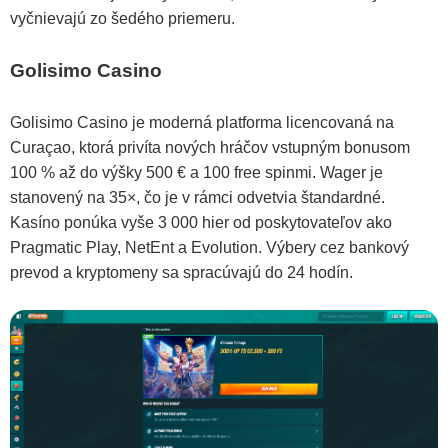
vyčnievajú zo šedého priemeru.
Golisimo Casino
Golisimo Casino je moderná platforma licencovaná na
Curaçao, ktorá privíta nových hráčov vstupným bonusom
100 % až do výšky 500 € a 100 free spinmi. Wager je
stanovený na 35×, čo je v rámci odvetvia štandardné.
Kasíno ponúka vyše 3 000 hier od poskytovateľov ako
Pragmatic Play, NetEnt a Evolution. Výbery cez bankový
prevod a kryptomeny sa spracúvajú do 24 hodín.