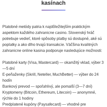
kasínach
Platobné metódy patria k najdôležitejším praktickým
aspektom každého zahranicne casino. Slovenský hráč
potrebuje vedieť, ktoré spôsoby platby sú dostupné, aké sú
poplatky a ako dlho trvajú transakcie. Väčšina kvalitných
zahranicne online kasina podporuje nasledujúce možnosti:
Platobné karty (Visa, Mastercard) — okamžitý vklad, výber 3
—5 dní
E-peňaženky (Skrill, Neteller, MuchBetter) — výber do 24
hodín
Bankový prevod — spoľahlivý, ale pomalší (3—7 dní)
Kryptomeny (Bitcoin, Ethereum, Litecoin) — anonymné,
rýchle do 1 hodiny
Predplatené kupóny (Paysafecard) — vhodné pre